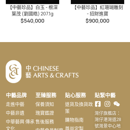
【中藝珍品】白玉 - 根深
【中藝珍品】紅珊瑚雕刻
葉茂 (劉國皓) 207.1g
- 招財進寶
$
540,000
$
900,000
中藝品牌
至臻服務
貼心服務
貼緊中藝
走進中藝
保養須知
退貨及換貨政
策
中藝非遺
瑰寶鑑證
灣仔旗艦店：
購物指南
灣仔港灣道28
中華藝興 傳承
售後服務
號灣景中心地
文化
尊尚定製