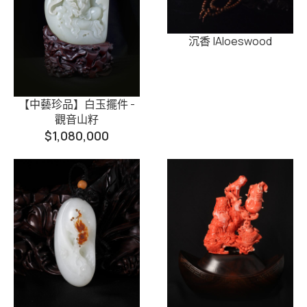
沉香 |Aloeswood
【中藝珍品】白玉擺件 -
觀音山籽
$
1,080,000