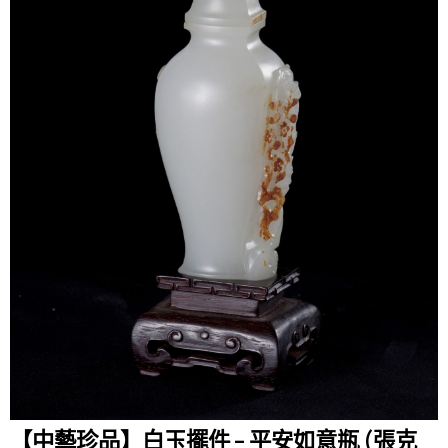
【中藝珍品】白玉擺件 – 平安如意瓶 (張克