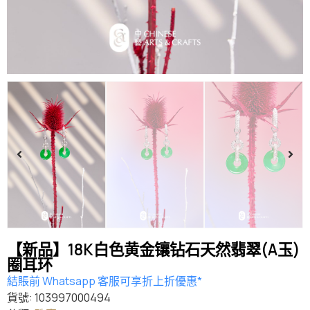
【新品】18K白色黄金镶钻石天然翡翠(A玉)
圈耳环
結賬前 Whatsapp 客服可享折上折優惠*
貨號:
103997000494