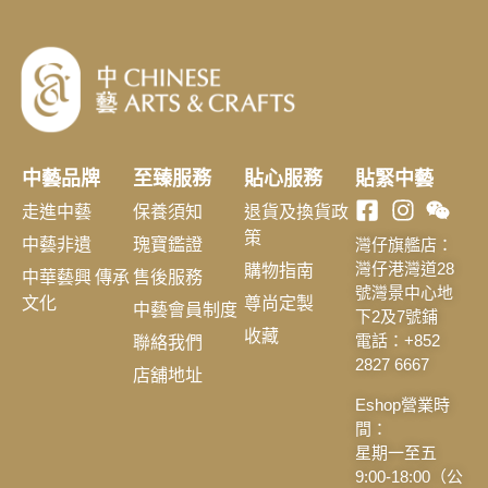
中藝品牌
至臻服務
貼心服務
貼緊中藝
走進中藝
保養須知
退貨及換貨政
策
中藝非遺
瑰寶鑑證
灣仔旗艦店：
購物指南
灣仔港灣道28
中華藝興 傳承
售後服務
號灣景中心地
文化
尊尚定製
中藝會員制度
下2及7號鋪
收藏
聯絡我們
電話：+852
2827 6667
店舖地址
Eshop營業時
間：
星期一至五
9:00-18:00（公