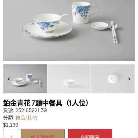
鉑金青花 7頭中餐具（1人位）
貨號:
252105221139
分類:
禮品/其他
$
1,130
加入購物車
立即購買