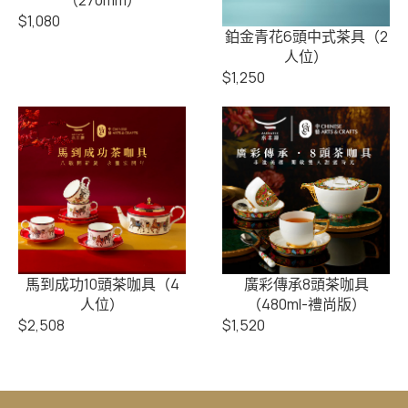
（270mm）
$
1,080
鉑金青花6頭中式茶具（2
人位）
$
1,250
馬到成功10頭茶咖具（4
廣彩傳承8頭茶咖具
人位）
（480ml-禮尚版）
$
2,508
$
1,520