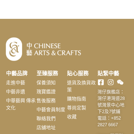
中藝品牌
至臻服務
貼心服務
貼緊中藝
走進中藝
保養須知
退貨及換貨政
策
中藝非遺
瑰寶鑑證
灣仔旗艦店：
購物指南
灣仔港灣道28
中華藝興 傳承
售後服務
號灣景中心地
文化
尊尚定製
中藝會員制度
下2及7號鋪
收藏
聯絡我們
電話：+852
2827 6667
店舖地址