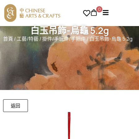
0
白玉吊飾-烏龜 5.2g
首頁
/
工藝/特藝
/
掛件/手玩件/手把件
/ 白玉吊飾-烏龜 5.2g
返回