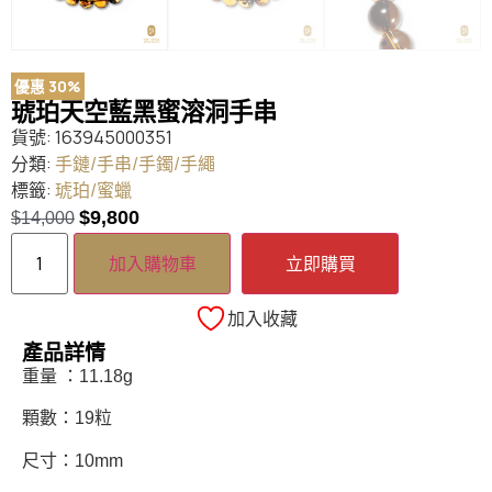
優惠 30%
琥珀天空藍黑蜜溶洞手串
貨號:
163945000351
分類:
手鏈/手串/手鐲/手繩
標籤:
琥珀/蜜蠟
$
9,800
$
14,000
加入購物車
立即購買
加入收藏
產品詳情
重量 ：11.18g
顆數：19粒
尺寸：10mm