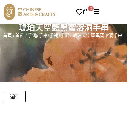
0
琥珀天空藍黑蜜溶洞手串
首頁
/
首飾
/
手鏈/手串/手鐲/手繩
/ 琥珀天空藍黑蜜溶洞手串
返回