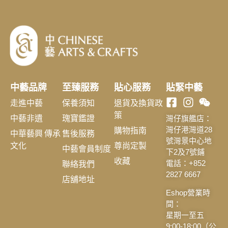
中藝品牌
至臻服務
貼心服務
貼緊中藝
走進中藝
保養須知
退貨及換貨政
策
中藝非遺
瑰寶鑑證
灣仔旗艦店：
購物指南
灣仔港灣道28
中華藝興 傳承
售後服務
號灣景中心地
文化
尊尚定製
中藝會員制度
下2及7號鋪
收藏
聯絡我們
電話：+852
2827 6667
店舖地址
Eshop營業時
間：
星期一至五
9:00-18:00（公