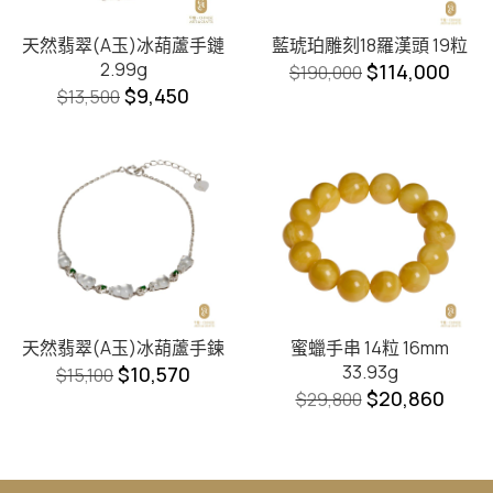
天然翡翠(A玉)冰葫蘆手鏈
藍琥珀雕刻18羅漢頭 19粒
2.99g
$
114,000
$
190,000
$
9,450
$
13,500
天然翡翠(A玉)冰葫蘆手鍊
蜜蠟手串 14粒 16mm
33.93g
$
10,570
$
15,100
$
20,860
$
29,800