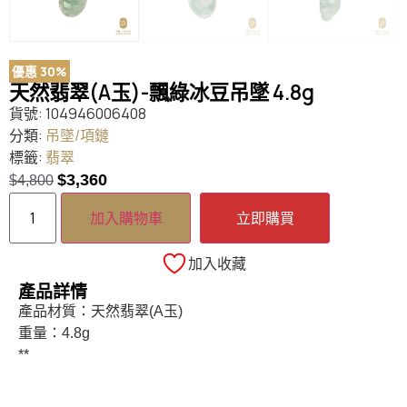
優惠 30%
天然翡翠(A玉)-飄綠冰豆吊墜 4.8g
貨號:
104946006408
分類:
吊墜/項鏈
標籤:
翡翠
$
3,360
$
4,800
加入購物車
立即購買
加入收藏
產品詳情
產品材質：天然翡翠(A玉)
重量：4.8g
**