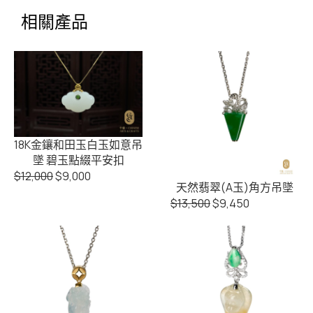
相關產品
18K金鑲和田玉白玉如意吊
墜 碧玉點綴平安扣
$
12,000
$
9,000
天然翡翠(A玉)角方吊墜
$
13,500
$
9,450