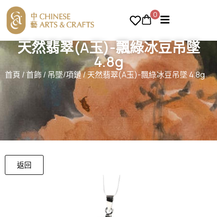
0
天然翡翠(A玉)-飄綠冰豆吊墜
4.8g
首頁
/
首飾
/
吊墜/項鏈
/ 天然翡翠(A玉)-飄綠冰豆吊墜 4.8g
返回