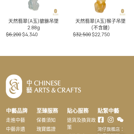
天然翡翠(A玉)貔貅吊墜
天然翡翠(A玉)猴子吊墜
2.88g
(不含鏈)
$
6,200
$
4,340
$
32,500
$
22,750
中藝品牌
至臻服務
貼心服務
貼緊中藝
走進中藝
保養須知
退貨及換貨政
策
中藝非遺
瑰寶鑑證
灣仔旗艦店：