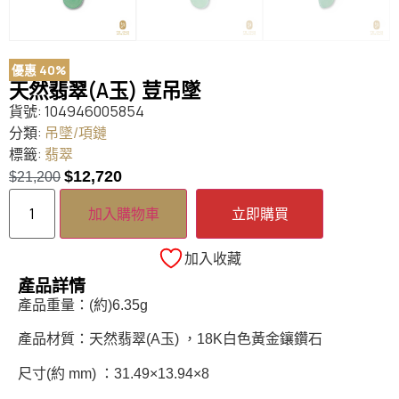
優惠 40%
天然翡翠(A玉) 荳吊墜
貨號:
104946005854
分類:
吊墜/項鏈
標籤:
翡翠
$
12,720
$
21,200
加入購物車
立即購買
加入收藏
產品詳情
產品重量：(約)6.35g
產品材質：天然翡翠(A玉) ，18K白色黃金鑲鑽石
尺寸(約 mm) ：31.49×13.94×8