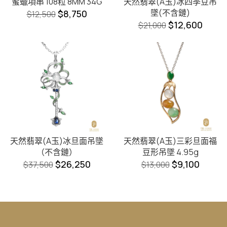
蜜蠟項串 108粒 8MM 34G
天然翡翠(A玉)冰四季豆吊
墜(不含鏈)
$
8,750
$
12,500
$
12,600
$
21,000
天然翡翠(A玉)冰旦面吊墜
天然翡翠(A玉)三彩旦面福
（不含鏈）
豆形吊墜 4.95g
$
26,250
$
9,100
$
37,500
$
13,000