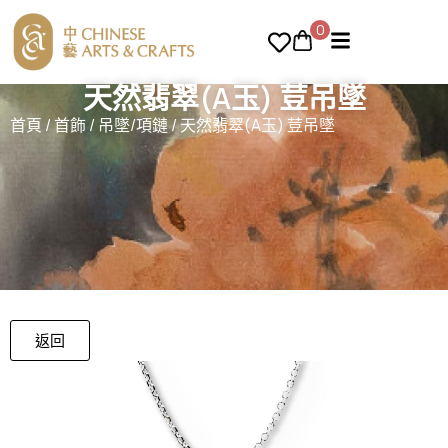
0
天然翡翠(A玉) 荳吊墜
首頁
/
首飾
/
吊墜/項鏈
/ 天然翡翠(A玉) 荳吊墜
返回