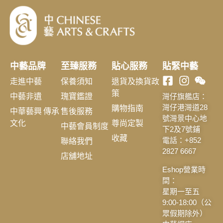
中藝品牌
至臻服務
貼心服務
貼緊中藝
走進中藝
保養須知
退貨及換貨政
策
中藝非遺
瑰寶鑑證
灣仔旗艦店：
購物指南
灣仔港灣道28
中華藝興 傳承
售後服務
號灣景中心地
文化
尊尚定製
中藝會員制度
下2及7號鋪
收藏
聯絡我們
電話：+852
2827 6667
店舖地址
Eshop營業時
間：
星期一至五
9:00-18:00（公
眾假期除外）