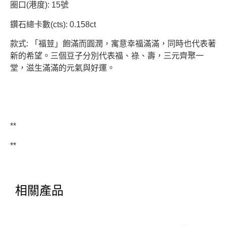
圈口(港度): 15號
鑽石總卡數(cts): 0.158ct
款式: 「福荳」飽滿而圓潤，寓意幸福滿滿，同時也代表著
新的希望。三個豆子分別代表福、祿、壽，三元齊聚一
堂，滋生滿滿的元氣與好運。
**
**
相關產品