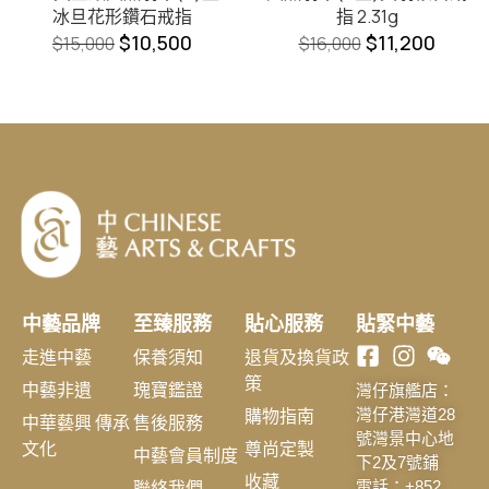
冰旦花形鑽石戒指
指 2.31g
$
10,500
$
11,200
$
15,000
$
16,000
中藝品牌
至臻服務
貼心服務
貼緊中藝
走進中藝
保養須知
退貨及換貨政
策
中藝非遺
瑰寶鑑證
灣仔旗艦店：
購物指南
灣仔港灣道28
中華藝興 傳承
售後服務
號灣景中心地
文化
尊尚定製
中藝會員制度
下2及7號鋪
收藏
聯絡我們
電話：+852