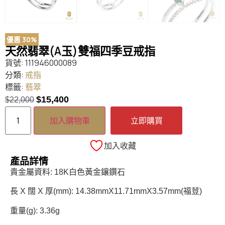
優惠 30%
天然翡翠(A玉)雙福四季豆戒指
貨號:
111946000089
分類:
戒指
標籤:
翡翠
$
15,400
$
22,000
加入購物車
立即購買
加入收藏
產品詳情
貴金屬資料: 18K白色黃金鑲鑽石
長 X 闊 X 厚(mm): 14.38mmX11.71mmX3.57mm(福荳)
重量(g): 3.36g