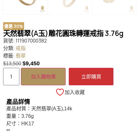
優惠 30%
天然翡翠(A玉)雕花圓珠轉運戒指 3.76g
貨號:
111907000382
分類:
戒指
標籤:
翡翠
$
9,450
$
13,500
加入購物車
立即購買
加入收藏
產品詳情
產品材質：天然翡翠(A玉),14k
重量：3.76g
尺寸：HK17
**