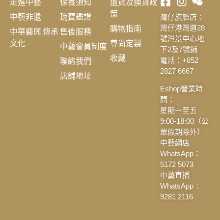
走進中藝
保養須知
退貨及換貨政
策
中藝非遺
瑰寶鑑證
灣仔旗艦店：
購物指南
灣仔港灣道28
中華藝興 傳承
售後服務
號灣景中心地
文化
尊尚定製
中藝會員制度
下2及7號鋪
收藏
聯絡我們
電話：+852
2827 6667
店舖地址
Eshop營業時
間：
星期一至五
9:00-18:00（公
眾假期除外）
中藝網店
WhatsApp：
5172 5073
中藝直播
WhatsApp：
9281 2116