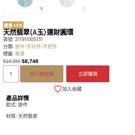
優惠 40%
天然翡翠(A玉)運財圓環
貨號:
211911005131
分類:
掛件/手玩件/手把件
標籤:
翡翠
$
8,748
$
14,580
加入購物車
立即購買
加入收藏
產品詳情
款式: 掛件
材質: 天然翡翠