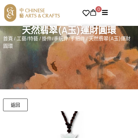
0
天然翡翠(A玉)運財圓環
首頁
/
工藝/特藝
/
掛件/手玩件/手把件
/ 天然翡翠(A玉)運財
圓環
返回