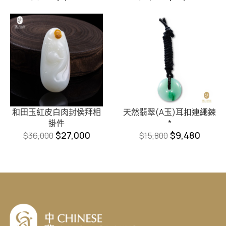
和田玉紅皮白肉封侯拜相
天然翡翠(A玉)耳扣連繩鍊
掛件
*
$
27,000
$
9,480
$
36,000
$
15,800