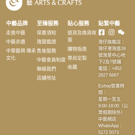
中藝品牌
至臻服務
貼心服務
貼緊中藝
走進中藝
保養須知
退貨及換貨政
策
中藝非遺
瑰寶鑑證
灣仔旗艦店：
購物指南
灣仔港灣道28
中華藝興 傳承
售後服務
號灣景中心地
文化
尊尚定製
中藝會員制度
下2及7號鋪
收藏
聯絡我們
電話：+852
2827 6667
店舖地址
Eshop營業時
間：
星期一至五
9:00-18:00（公
眾假期除外）
中藝網店
WhatsApp：
5172 5073