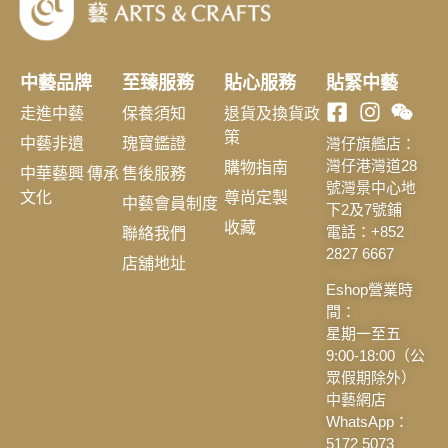
中藝品牌
至臻服務
貼心服務
貼緊中藝
走進中藝
保養須知
退貨及換貨政
策
中藝非遺
瑰寶鑑證
灣仔旗艦店：
購物指南
灣仔港灣道28
中華藝興 傳承
售後服務
號灣景中心地
文化
尊尚定製
中藝會員制度
下2及7號鋪
收藏
聯絡我們
電話：+852
2827 6667
店舖地址
Eshop營業時
間：
星期一至五
9:00-18:00（公
眾假期除外）
中藝網店
WhatsApp：
5172 5073