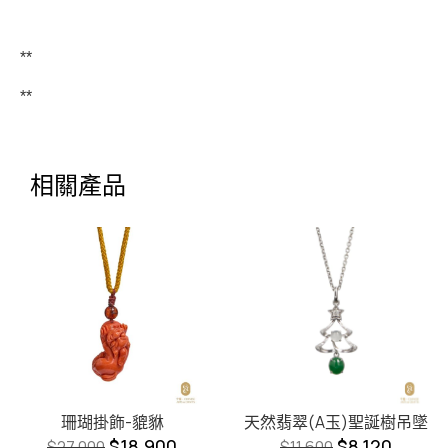
**
**
相關產品
珊瑚掛飾-貔貅
天然翡翠(A玉)聖誕樹吊墜
$
18,900
$
8,120
$
27,000
$
11,600