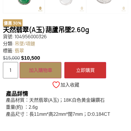
優惠 30%
天然翡翠(A玉)葫蘆吊墜2.60g
貨號:
104956000326
分類:
吊墜/項鏈
標籤:
翡翠
$
10,500
$
15,000
加入購物車
立即購買
加入收藏
產品詳情
產品材質：天然翡翠(A玉)；18K白色黄金鑲鑽石
重量(約) ：2.6g
產品尺寸：長11mm*高22mm*闊7mm；D:0.184CT