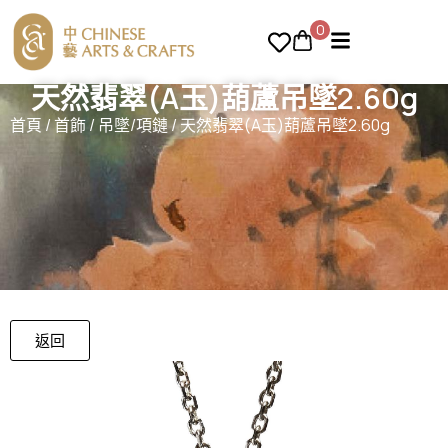
0
天然翡翠(A玉)葫蘆吊墜2.60g
首頁
/
首飾
/
吊墜/項鏈
/ 天然翡翠(A玉)葫蘆吊墜2.60g
返回