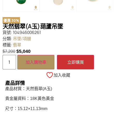
優惠 30%
天然翡翠(A玉)葫蘆吊墜
貨號:
104946006261
分類:
吊墜/項鏈
標籤:
翡翠
$
5,040
$
7,200
加入購物車
立即購買
加入收藏
產品詳情
產品材質：天然翡翠(A玉)
貴金屬資料：18K黃色黃金
尺寸：15.12×11.13mm