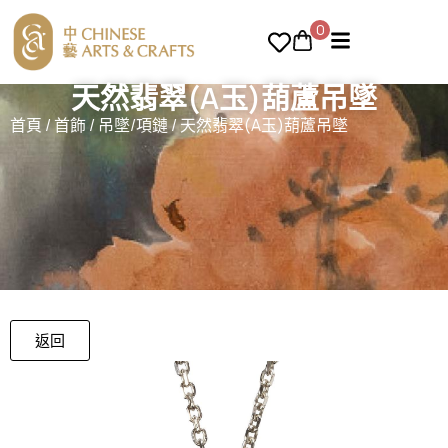
0
天然翡翠(A玉)葫蘆吊墜
首頁
/
首飾
/
吊墜/項鏈
/ 天然翡翠(A玉)葫蘆吊墜
返回