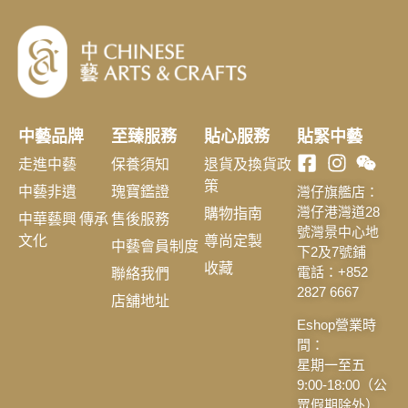
中藝品牌
至臻服務
貼心服務
貼緊中藝
走進中藝
保養須知
退貨及換貨政
策
中藝非遺
瑰寶鑑證
灣仔旗艦店：
購物指南
灣仔港灣道28
中華藝興 傳承
售後服務
號灣景中心地
文化
尊尚定製
中藝會員制度
下2及7號鋪
收藏
聯絡我們
電話：+852
2827 6667
店舖地址
Eshop營業時
間：
星期一至五
9:00-18:00（公
眾假期除外）