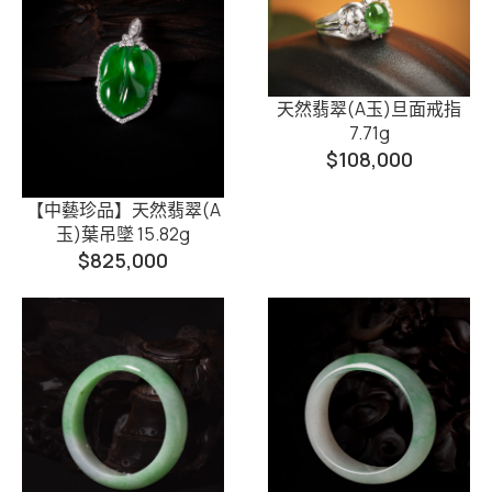
天然翡翠(A玉)旦面戒指
7.71g
$
108,000
【中藝珍品】天然翡翠(A
玉)葉吊墜 15.82g
$
825,000