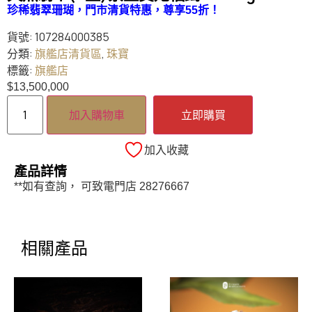
珍稀翡翠珊瑚，門市清貨特惠，
尊享55折
！
貨號:
107284000385
分類:
旗艦店清貨區
,
珠寶
標籤:
旗艦店
$
13,500,000
加入購物車
立即購買
加入收藏
產品詳情
**如有查詢， 可致電門店 28276667
相關產品