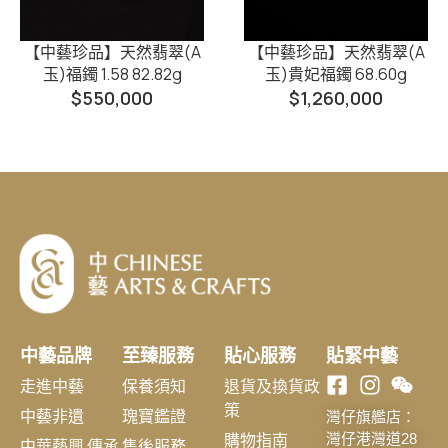
【中藝珍品】天然翡翠(A
【中藝珍品】天然翡翠(A
玉)福鐲 1.58 82.82g
玉)貴妃福鐲 68.60g
$
550,000
$
1,260,000
中藝品牌
至臻服務
貼心服務
貼緊中藝
走進中藝
保養須知
退貨及換貨政
策
中藝非遺
瑰寶鑑證
灣仔旗艦店：
購物指南
灣仔港灣道28
中華藝興 傳承
售後服務