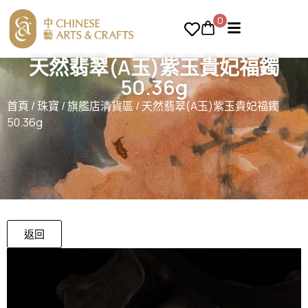
0
天然翡翠(A玉)紫玉貴妃福鐲
50.36g
首頁
/
珠寶
/
旗艦店清貨區
/ 天然翡翠(A玉)紫玉貴妃福鐲
50.36g
返回