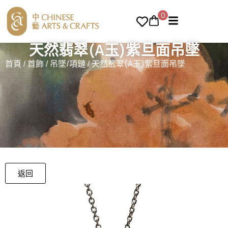
0
天然翡翠(A玉)紫旦面吊墜
首頁
/
首飾
/
吊墜/項鏈
/ 天然翡翠(A玉)紫旦面吊墜
返回