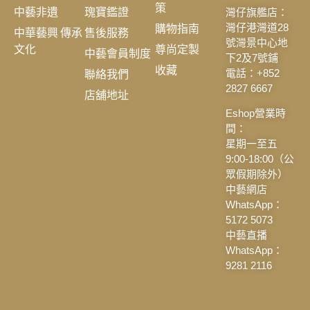
策
中藝非遺
瑰寶鑑證
灣仔旗艦店：
購物指南
灣仔港灣道28
中華藝興 傳承
售後服務
號灣景中心地
文化
尊尚定製
中藝會員制度
下2及7號鋪
收藏
聯絡我們
電話：+852
2827 6667
店舖地址
Eshop營業時
間：
星期一至五
9:00-18:00（公
眾假期除外）
中藝網店
WhatsApp：
5172 5073
中藝直播
WhatsApp：
9281 2116