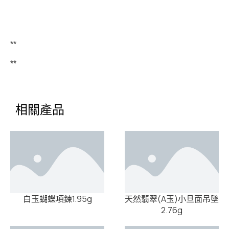
**
**
相關產品
白玉蝴蝶項鍊1.95g
天然翡翠(A玉)小旦面吊墜
2.76g