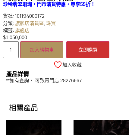
珍稀翡翠珊瑚，門市清貨特惠，
尊享55折
！
貨號:
101194000172
分類:
旗艦店清貨區
,
珠寶
標籤:
旗艦店
$
1,050,000
加入購物車
立即購買
加入收藏
產品詳情
**如有查詢， 可致電門店 28276667
相關產品