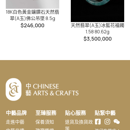
18K白色黃金鑲鑽石天然翡
翠(A玉)佛公吊墜 8.5g
$
246,000
天然翡翠(A玉)冰藍花福鐲
1.58 80.62g
$
3,500,000
中藝品牌
至臻服務
貼心服務
貼緊中藝
走進中藝
保養須知
退貨及換貨政
策