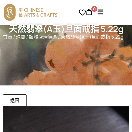
0
天然翡翠(A玉)旦面戒指 5.22g
首頁
/
珠寶
/
旗艦店清貨區
/ 天然翡翠(A玉)旦面戒指 5.22g
返回