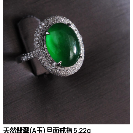
天然翡翠(A玉)旦面戒指 5.22g