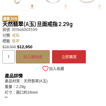
優惠 30%
天然翡翠(A玉)旦面戒指 2.29g
貨號:
101946003599
分類:
戒指
標籤:
翡翠
$
12,950
$
18,500
加入購物車
立即購買
加入收藏
產品詳情
產品材質：天然翡翠(A玉)
重量：2.29g
尺寸：圈口約18mm
**