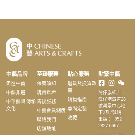
中藝品牌
至臻服務
貼心服務
貼緊中藝
走進中藝
保養須知
退貨及換貨政
策
中藝非遺
瑰寶鑑證
灣仔旗艦店：
購物指南
灣仔港灣道28
中華藝興 傳承
售後服務
號灣景中心地
文化
尊尚定製
中藝會員制度
下2及7號鋪
收藏
聯絡我們
電話：+852
2827 6667
店舖地址