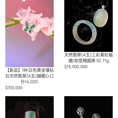
天然翡翠(A玉)三彩貴妃福
鐲/如意橢圓牌 92.71g
$
15,000,000
【新品】18K白色黄金镶钻
石天然翡翠(A玉)蝴蝶心口
针14.02G
$
310,000