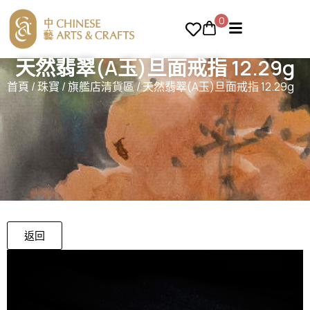
0
天然翡翠(A玉)旦面戒指 12.29g
首頁
/
珠寶
/
旗艦店清貨區
/ 天然翡翠(A玉)旦面戒指 12.29g
返回