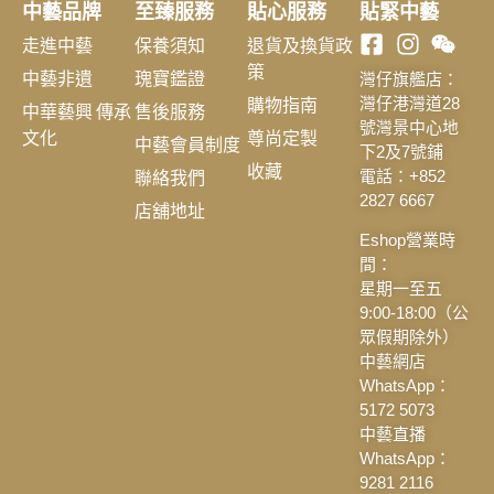
中藝品牌
至臻服務
貼心服務
貼緊中藝
走進中藝
保養須知
退貨及換貨政
策
中藝非遺
瑰寶鑑證
灣仔旗艦店：
購物指南
灣仔港灣道28
中華藝興 傳承
售後服務
號灣景中心地
文化
尊尚定製
中藝會員制度
下2及7號鋪
收藏
聯絡我們
電話：+852
2827 6667
店舖地址
Eshop營業時
間：
星期一至五
9:00-18:00（公
眾假期除外）
中藝網店
WhatsApp：
5172 5073
中藝直播
WhatsApp：
9281 2116