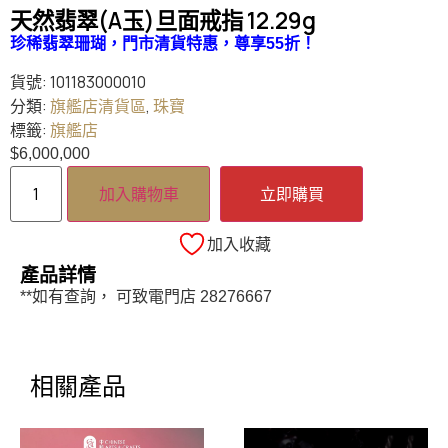
天然翡翠(A玉)旦面戒指 12.29g
珍稀翡翠珊瑚，門市清貨特惠，
尊享55折
！
貨號:
101183000010
分類:
旗艦店清貨區
,
珠寶
標籤:
旗艦店
$
6,000,000
加入購物車
立即購買
加入收藏
產品詳情
**如有查詢， 可致電門店 28276667
相關產品