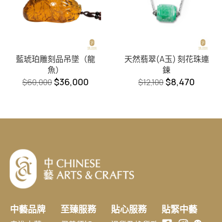
藍琥珀雕刻品吊墜（龍
天然翡翠(A玉) 刻花珠連
魚）
鍊
$
36,000
$
8,470
$
60,000
$
12,100
中藝品牌
至臻服務
貼心服務
貼緊中藝