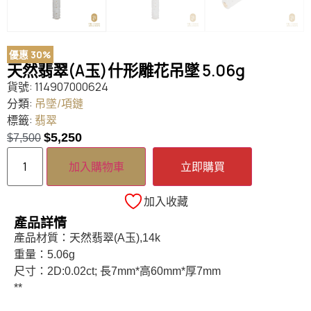
優惠 30%
天然翡翠(A玉)什形雕花吊墜 5.06g
貨號:
114907000624
分類:
吊墜/項鏈
標籤:
翡翠
$
5,250
$
7,500
加入購物車
立即購買
加入收藏
產品詳情
產品材質：天然翡翠(A玉),14k
重量：5.06g
尺寸：2D:0.02ct; 長7mm*高60mm*厚7mm
**