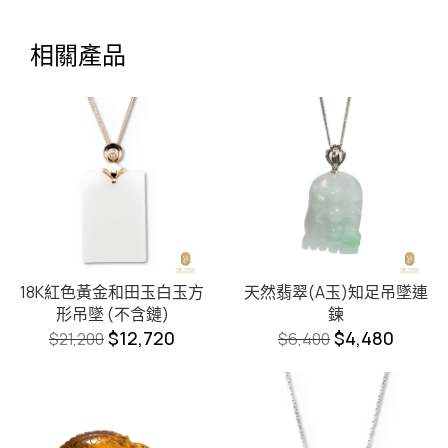
相關產品
18K紅色黃金和田玉白玉方
天然翡翠(A玉)知足吊墜連
形吊墜 (不含鏈)
鍊
$
12,720
$
4,480
$
21,200
$
6,400