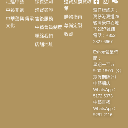
走進中藝
保養須知
退貨及換貨政
策
中藝非遺
瑰寶鑑證
灣仔旗艦店：
購物指南
灣仔港灣道28
中華藝興 傳承
售後服務
號灣景中心地
文化
尊尚定製
中藝會員制度
下2及7號鋪
收藏
聯絡我們
電話：+852
2827 6667
店舖地址
Eshop營業時
間：
星期一至五
9:00-18:00（公
眾假期除外）
中藝網店
WhatsApp：
5172 5073
中藝直播
WhatsApp：
9281 2116