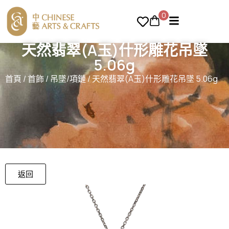
0
天然翡翠(A玉)什形雕花吊墜
5.06g
首頁
/
首飾
/
吊墜/項鏈
/ 天然翡翠(A玉)什形雕花吊墜 5.06g
返回