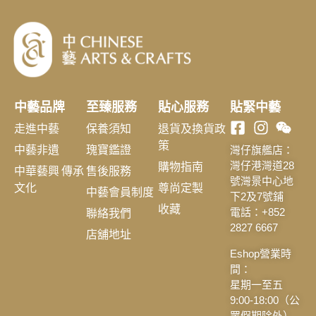
中藝品牌
至臻服務
貼心服務
貼緊中藝
走進中藝
保養須知
退貨及換貨政
策
中藝非遺
瑰寶鑑證
灣仔旗艦店：
購物指南
灣仔港灣道28
中華藝興 傳承
售後服務
號灣景中心地
文化
尊尚定製
中藝會員制度
下2及7號鋪
收藏
聯絡我們
電話：+852
2827 6667
店舖地址
Eshop營業時
間：
星期一至五
9:00-18:00（公
眾假期除外）