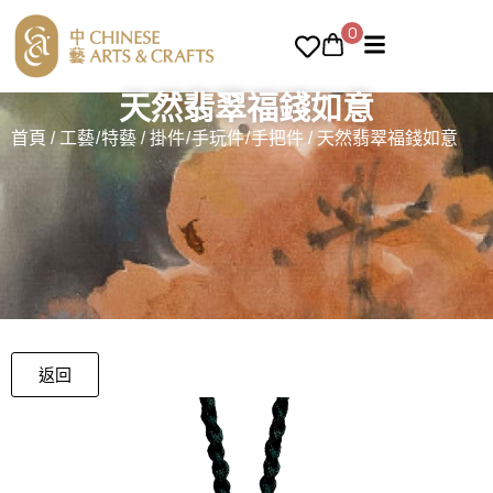
0
天然翡翠福錢如意
首頁
/
工藝/特藝
/
掛件/手玩件/手把件
/ 天然翡翠福錢如意
返回