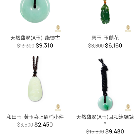
天然翡翠(A玉)-綠懷古
碧玉-玉蘭花
$
9,310
$
6,160
$
13,300
$
8,800
和田玉-黃玉喜上眉梢小件
天然翡翠(A玉)耳扣連繩鍊
*
$
2,450
$
3,500
$
9,480
$
15,800