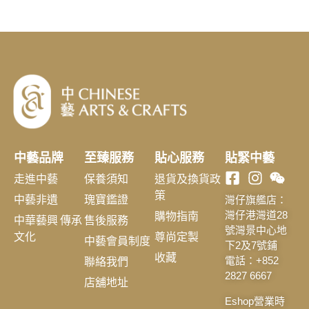
中藝品牌
至臻服務
貼心服務
貼緊中藝
走進中藝
保養須知
退貨及換貨政
策
中藝非遺
瑰寶鑑證
灣仔旗艦店：
購物指南
灣仔港灣道28
中華藝興 傳承
售後服務
號灣景中心地
文化
尊尚定製
中藝會員制度
下2及7號鋪
收藏
聯絡我們
電話：+852
2827 6667
店舖地址
Eshop營業時