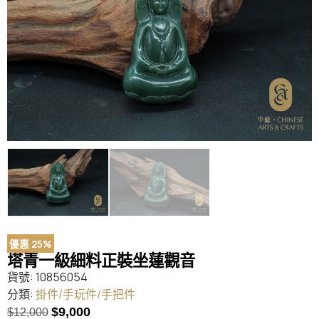
優惠 25%
塔青一級細料正裝坐蓮觀音
貨號:
10856054
分類:
掛件/手玩件/手把件
$
9,000
$
12,000