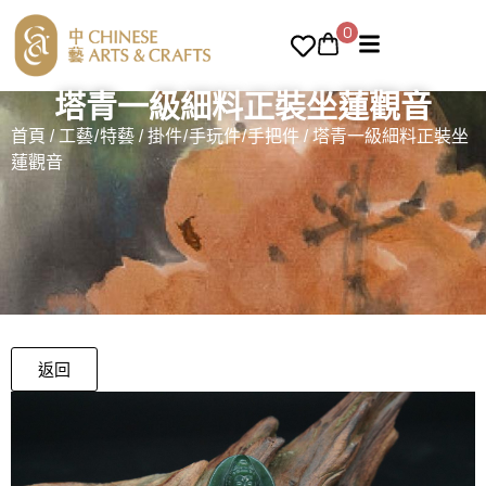
0
塔青一級細料正裝坐蓮觀音
首頁
/
工藝/特藝
/
掛件/手玩件/手把件
/ 塔青一級細料正裝坐
蓮觀音
返回