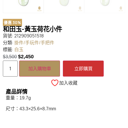
優惠 30%
和田玉-黃玉荷花小件
貨號:
212909051518
分類:
掛件/手玩件/手把件
標籤:
白玉
$
2,450
$
3,500
加入購物車
立即購買
加入收藏
產品詳情
重量：19.7g
尺寸：43.3×25.6×8.7mm