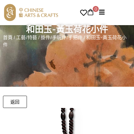
0
和田玉-黃玉荷花小件
首頁
/
工藝/特藝
/
掛件/手玩件/手把件
/ 和田玉-黃玉荷花小
件
返回