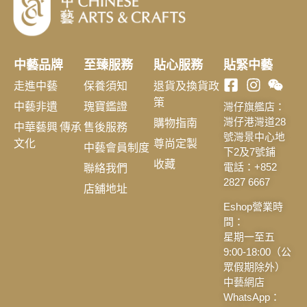
中藝品牌
至臻服務
貼心服務
貼緊中藝
走進中藝
保養須知
退貨及換貨政
策
中藝非遺
瑰寶鑑證
灣仔旗艦店：
購物指南
灣仔港灣道28
中華藝興 傳承
售後服務
號灣景中心地
文化
尊尚定製
中藝會員制度
下2及7號鋪
收藏
聯絡我們
電話：+852
2827 6667
店舖地址
Eshop營業時
間：
星期一至五
9:00-18:00（公
眾假期除外）
中藝網店
WhatsApp：