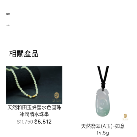
**
**
相關產品
天然和田玉蜂蜜水色圓珠
冰潤晴水珠串
$
8,812
$
11,750
天然翡翠(A玉)-如意
14.6g