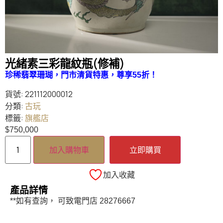
光緒素三彩龍紋瓶(修補)
珍稀翡翠珊瑚，門市清貨特惠，
尊享55折
！
貨號:
221112000012
分類:
古玩
標籤:
旗艦店
$
750,000
加入購物車
立即購買
加入收藏
產品詳情
**如有查詢， 可致電門店 28276667