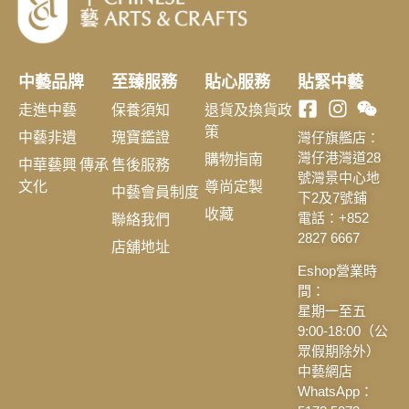
中藝品牌
至臻服務
貼心服務
貼緊中藝
走進中藝
保養須知
退貨及換貨政
策
中藝非遺
瑰寶鑑證
灣仔旗艦店：
購物指南
灣仔港灣道28
中華藝興 傳承
售後服務
號灣景中心地
文化
尊尚定製
中藝會員制度
下2及7號鋪
收藏
聯絡我們
電話：+852
2827 6667
店舖地址
Eshop營業時
間：
星期一至五
9:00-18:00（公
眾假期除外）
中藝網店
WhatsApp：