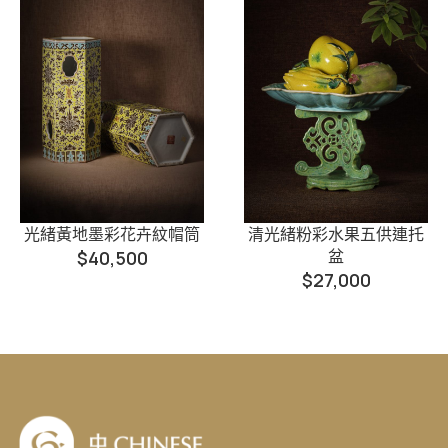
光緒黃地墨彩花卉紋帽筒
清光緒粉彩水果五供連托
盆
$
40,500
$
27,000