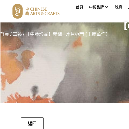
首頁
中藝品牌
珠寶
【
首頁
/
工藝
/ 【中藝珍品】精繡—水月觀音 (王麗華作)
返回