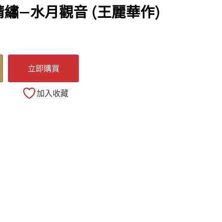
繡—水月觀音 (王麗華作)
立即購買
加入收藏