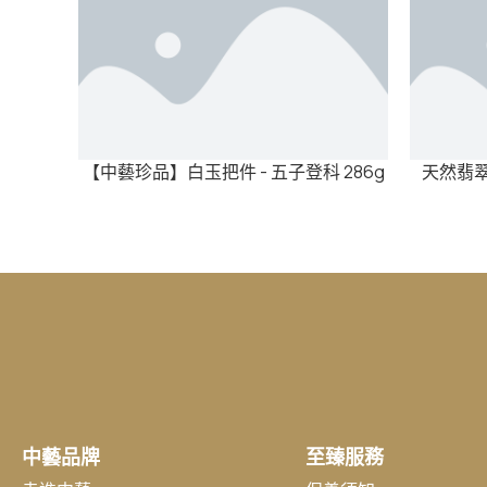
【中藝珍品】白玉把件 - 五子登科 286g
天然翡翠擺件
中藝品牌
至臻服務