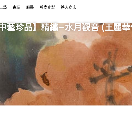
工藝
古玩
服裝
尊尚定製
進入商店
中藝珍品】精繡—水月觀音 (王麗華