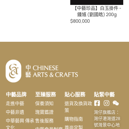
【中藝珍品】白玉掛件 -
鍾馗 (劉國皓) 200g
$
800,000
中藝品牌
至臻服務
貼心服務
貼緊中藝
走進中藝
保養須知
退貨及換貨政
策
中藝非遺
瑰寶鑑證
灣仔旗艦店：
購物指南
灣仔港灣道28
中華藝興 傳承
售後服務
號灣景中心地
文化
尊尚定製