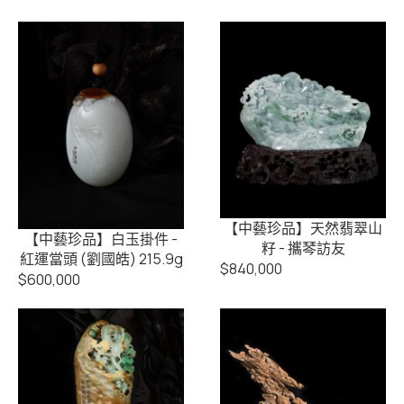
【中藝珍品】天然翡翠山
【中藝珍品】白玉掛件 -
籽 - 攜琴訪友
紅運當頭 (劉國皓) 215.9g
$
840,000
$
600,000