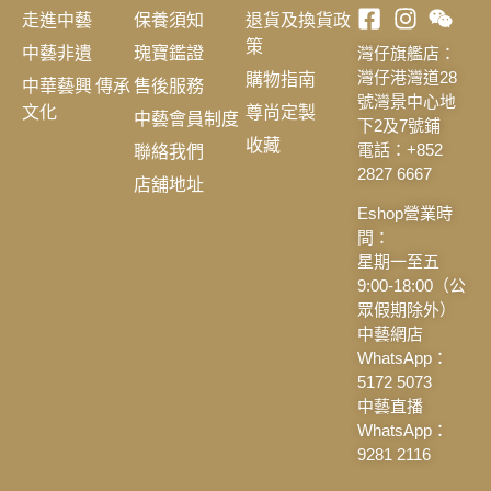
走進中藝
保養須知
退貨及換貨政
策
中藝非遺
瑰寶鑑證
灣仔旗艦店：
購物指南
灣仔港灣道28
中華藝興 傳承
售後服務
號灣景中心地
文化
尊尚定製
中藝會員制度
下2及7號鋪
收藏
聯絡我們
電話：+852
2827 6667
店舖地址
Eshop營業時
間：
星期一至五
9:00-18:00（公
眾假期除外）
中藝網店
WhatsApp：
5172 5073
中藝直播
WhatsApp：
9281 2116