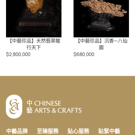
【中藝珍品】天然翡翠龍
【中藝珍品】沉香—八仙
行天下
圖
$
2,800,000
$
680,000
中藝品牌
至臻服務
貼心服務
貼緊中藝