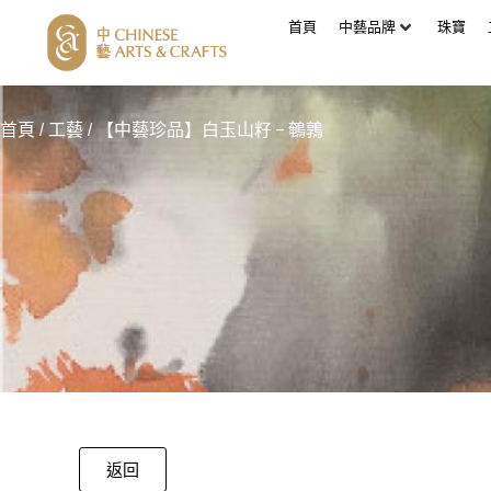
首頁
中藝品牌
珠寶
首頁
/
工藝
/ 【中藝珍品】白玉山籽 – 鵪鶉
返回