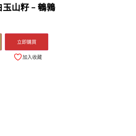
玉山籽 – 鵪鶉
立即購買
加入收藏