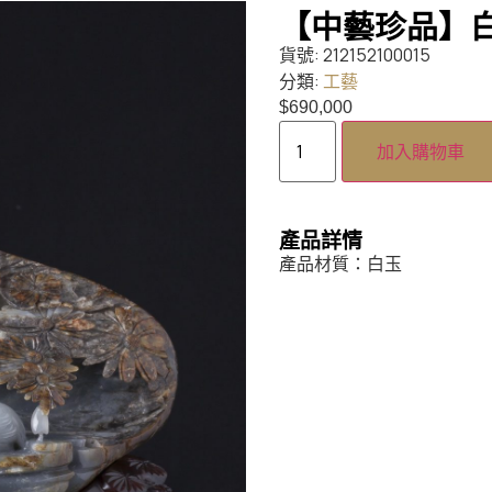
【中藝珍品】白
貨號:
212152100015
分類:
工藝
$
690,000
加入購物車
產品詳情
產品材質：白玉