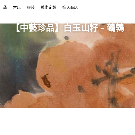
工藝
古玩
服裝
尊尚定製
進入商店
【中藝珍品】白玉山籽 – 鵪鶉