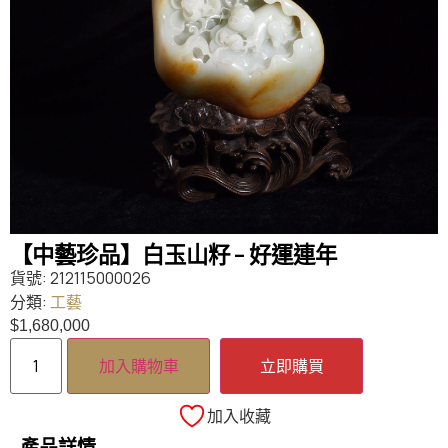
【中藝珍品】白玉山籽 – 好運連年
貨號:
212115000026
分類:
工藝
$
1,680,000
加入購物車
立即購買
加入收藏
產品詳情