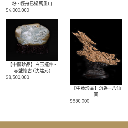
籽 - 輕舟已過萬重山
$
4,000,000
【中藝珍品】白玉擺件 -
赤壁懷古 (沈建元)
$
8,500,000
【中藝珍品】沉香—八仙
圖
$
680,000