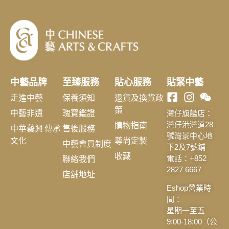
中藝品牌
至臻服務
貼心服務
貼緊中藝
走進中藝
保養須知
退貨及換貨政
策
中藝非遺
瑰寶鑑證
灣仔旗艦店：
購物指南
灣仔港灣道28
中華藝興 傳承
售後服務
號灣景中心地
文化
尊尚定製
中藝會員制度
下2及7號鋪
收藏
聯絡我們
電話：+852
2827 6667
店舖地址
Eshop營業時
間：
星期一至五
9:00-18:00（公