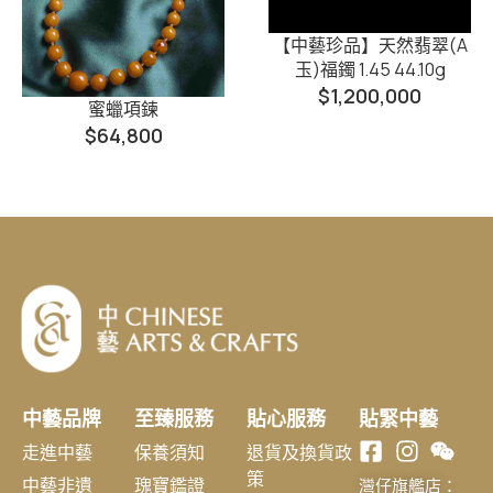
【中藝珍品】天然翡翠(A
玉)福鐲 1.45 44.10g
$
1,200,000
蜜蠟項鍊
$
64,800
中藝品牌
至臻服務
貼心服務
貼緊中藝
走進中藝
保養須知
退貨及換貨政
策
中藝非遺
瑰寶鑑證
灣仔旗艦店：