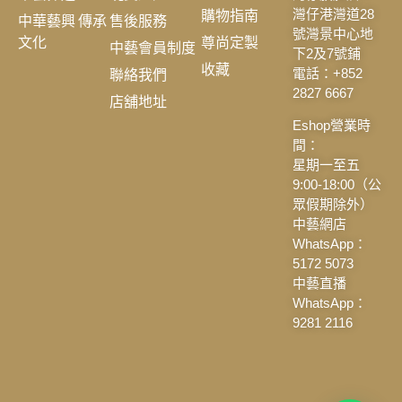
購物指南
灣仔港灣道28
中華藝興 傳承
售後服務
號灣景中心地
文化
尊尚定製
中藝會員制度
下2及7號鋪
收藏
聯絡我們
電話：+852
2827 6667
店舖地址
Eshop營業時
間：
星期一至五
9:00-18:00（公
眾假期除外）
中藝網店
WhatsApp：
5172 5073
中藝直播
WhatsApp：
9281 2116