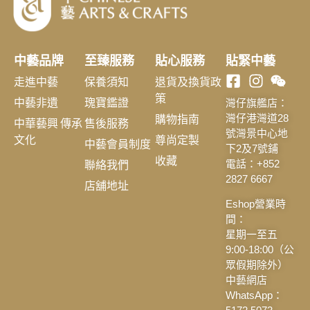
中藝品牌
至臻服務
貼心服務
貼緊中藝
走進中藝
保養須知
退貨及換貨政
策
中藝非遺
瑰寶鑑證
灣仔旗艦店：
購物指南
灣仔港灣道28
中華藝興 傳承
售後服務
號灣景中心地
文化
尊尚定製
中藝會員制度
下2及7號鋪
收藏
聯絡我們
電話：+852
2827 6667
店舖地址
Eshop營業時
間：
星期一至五
9:00-18:00（公
眾假期除外）
中藝網店
WhatsApp：