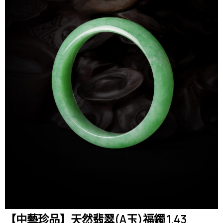
【中藝珍品】天然翡翠(A玉)福鐲 1.43