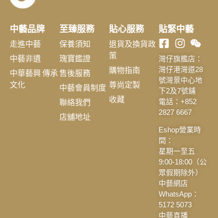
中藝品牌
至臻服務
貼心服務
貼緊中藝
走進中藝
保養須知
退貨及換貨政
策
中藝非遺
瑰寶鑑證
灣仔旗艦店：
購物指南
灣仔港灣道28
中華藝興 傳承
售後服務
號灣景中心地
文化
尊尚定製
中藝會員制度
下2及7號鋪
收藏
聯絡我們
電話：+852
2827 6667
店舖地址
Eshop營業時
間：
星期一至五
9:00-18:00（公
眾假期除外）
中藝網店
WhatsApp：
5172 5073
中藝直播