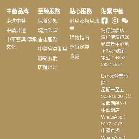
中藝品牌
至臻服務
貼心服務
貼緊中藝
走進中藝
保養須知
退貨及換貨政
策
中藝非遺
瑰寶鑑證
灣仔旗艦店：
購物指南
灣仔港灣道28
中華藝興 傳承
售後服務
號灣景中心地
文化
尊尚定製
中藝會員制度
下2及7號鋪
收藏
聯絡我們
電話：+852
2827 6667
店舖地址
Eshop營業時
間：
星期一至五
9:00-18:00（公
眾假期除外）
中藝網店
WhatsApp：
5172 5073
中藝直播
WhatsApp：