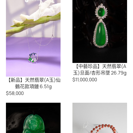
【中藝珍品】天然翡翠(A
玉)旦面/杏形吊墜 26.79g
$
11,000,000
【新品】天然翡翠(A玉)仙
鶴花款項鏈 6.51g
$
58,000