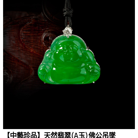
【中藝珍品】天然翡翠(A玉)佛公吊墜