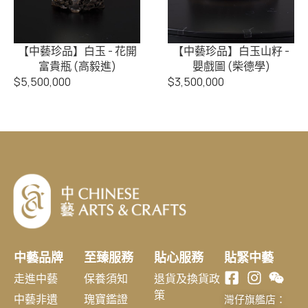
【中藝珍品】白玉 - 花開
【中藝珍品】白玉山籽 -
富貴瓶 (高毅進)
嬰戲圖 (柴德學)
$
5,500,000
$
3,500,000
中藝品牌
至臻服務
貼心服務
貼緊中藝
走進中藝
保養須知
退貨及換貨政
策
中藝非遺
瑰寶鑑證
灣仔旗艦店：