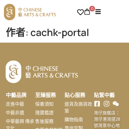
0
作者:
cachk-portal
中藝品牌
至臻服務
貼心服務
貼緊中藝
走進中藝
保養須知
退貨及換貨政
策
中藝非遺
瑰寶鑑證
灣仔旗艦店：
購物指南
灣仔港灣道28
中華藝興 傳承
售後服務
號灣景中心地
文化
尊尚定製