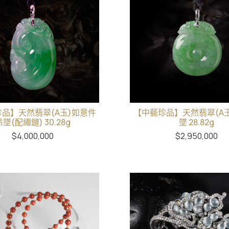
品】天然翡翠(A玉)如意件
【中藝珍品】天然翡翠(A
吊墜(配繩鏈) 30.28g
墜 28.82g
$
4,000,000
$
2,950,000