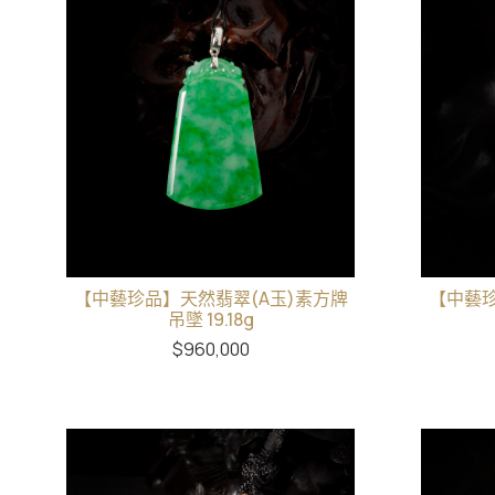
【中藝珍品】天然翡翠(A玉)素方牌
【中藝珍
吊墜 19.18g
$
960,000