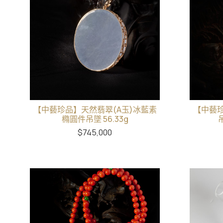
【中藝珍品】天然翡翠(A玉)冰藍素
【中藝珍
橢圓件吊墜 56.33g
$
745,000