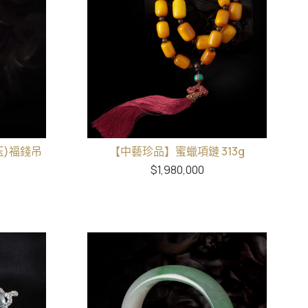
玉)福錢吊
【中藝珍品】蜜蠟項鏈 313g
$
1,980,000