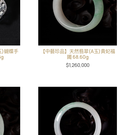
玉)蝴蝶手
【中藝珍品】天然翡翠(A玉)貴妃福
8g
鐲 68.60g
$
1,260,000