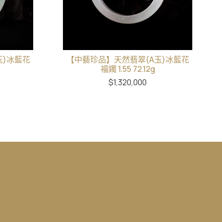
玉)冰藍花
【中藝珍品】天然翡翠(A玉)冰藍花
福鐲 1.55 72.12g
$
1,320,000