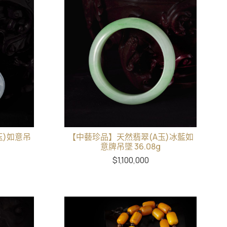
玉)如意吊
【中藝珍品】天然翡翠(A玉)冰藍如
意牌吊墜 36.08g
$
1,100,000