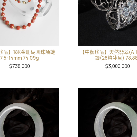
珍品】18K金珊瑚圓珠項鏈
【中藝珍品】天然翡翠(A
7.5-14mm 74.09g
鐲(26粒冰旦) 78.8
$
738,000
$
3,000,000