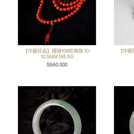
【中藝珍品】珊瑚108粒佛珠 10-
【中藝
10.5MM 165.5G
$
660,000