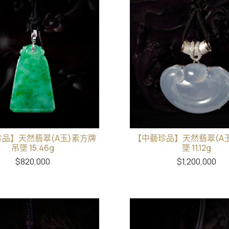
品】天然翡翠(A玉)素方牌
【中藝珍品】天然翡翠(A
吊墜 15.46g
墜 11.12g
$
820,000
$
1,200,000