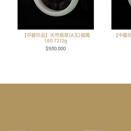
【中藝珍品】天然翡翠(A玉)福鐲
【中藝珍
1.60 72.12g
$
930,000